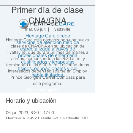
Primer día de clase
CNA/GNA
mar, 06 jun
  |  
Hyattsville
Heritage Care ofrece
Heritage Care está comenzando una nueva
servicios de atención médica
clase de CNA/GNA en su ubicación de
especializada a través de
Hyattsville, que durará un mes de martes a
profesionales de enfermería
viernes, comenzando a las 8:30 a. m. y
cualificados y terapeutas
terminando a las 5:00 p. m. Los candidatos
físicos, ocupacionales y del
interesados deben registrarse en Employ
habla titulados.
Prince George's Career Compass para
este programa.
(301) 237-6677
Horario y ubicación
info@heritagecare.org
06 jun 2023, 8:30 – 17:00
Hyattsville, 4922 Lasalle Rd, Hyattsville, MD
Hyattsville 4922 LaSalle Road
20782, EE. UU.
Hyattsville, MD